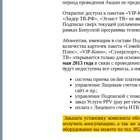
период проведения Акции не предо
Открытие доступа к пакетам «VIP-
«Лидер ТВ-РФ», «Эгоист ТВ» не яв
Подписке сверх текущей (оплаченно
рамках Бонусной программы тел
Абонентам, имеющим в составе По
количества карточек пакета «Семей
Плюс», «VIP-Кино», «Суперспорт»
ТВ» открывается только для основ
мая 2013 года
в связи с проведени
будут недоступны все сервисы, а и
система приема on-line платеж
управление Лицевым счетом и 
сайт и пр.;
управление Подпиской с по
заказ Услуги PPV (pay per view
оплата с Лицевого счета Н
Заказать установку комплекта об
получить консультацию, а так же 
оборудование вы можете по тел. 89