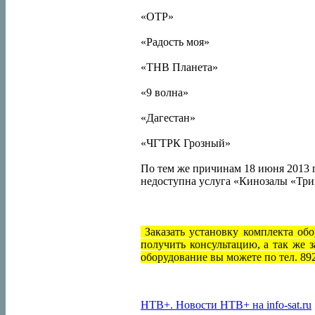
«OTP»
«Радость моя»
«ТНВ Планета»
«9 волна»
«Дагестан»
«ЧГТРК Грозный»
По тем же причинам 18 июня 2013 г.
недоступна услуга «Кинозалы «Три
Заказать установку комплекта об
получить консультацию, а так же 
оборудование вы можете по тел. 89
НТВ+. Новости НТВ+ на info-sat.ru