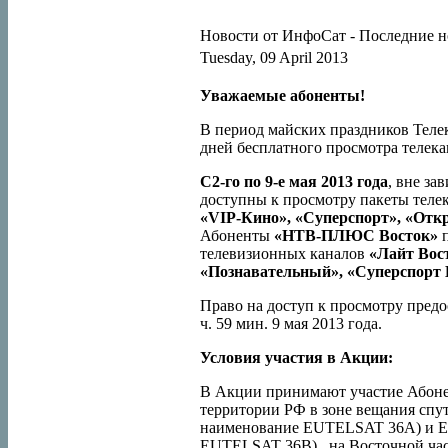
Новости от ИнфоСат -
Последние н
Tuesday, 09 April 2013
Уважаемые абоненты!
В период майских праздников Тел
дней бесплатного просмотра теле
С2-го по 9-е мая 2013 года
, вне за
доступны к просмотру пакеты те
«VIP-Кино», «Суперспорт», «Отк
Абоненты
«НТВ-ПЛЮС Восток»
п
телевизионных каналов
«Лайт Вос
«Познавательный», «Суперспорт В
Право на доступ к просмотру предост
ч. 59 мин. 9 мая 2013 года.
Условия участия в Акции:
В Акции принимают участие Абоне
территории РФ в зоне вещания спу
наименование EUTELSAT 36A) и Eu
EUTELSAT 36B) , на Восточной ча