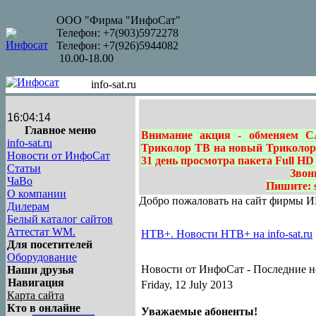
ООО "Фирма "ИнфоСат"
Телефон: +7(903)5972278
Телефон: +7(926)5944082
10.00-18.00
info-sat.ru
16:04:15
Главное меню
Внимание акция - обменяем C
info-sat.ru
Триколор ТВ на новый Триколор 
Новости от ИнфоСат
31 день просмотра пакета Full HD
Статьи
Звон
ЧаВо
Пишите: sa
О компании
Добро пожаловать на сайт фирмы
Дилерам
Белый каталог сайтов
Аттестат WM.
НТВ+. Новости НТВ+ на info-sat.ru
Для посетителей
Оборудование
Новости от ИнфоСат -
Последние н
Наши друзья
Навигация
Friday, 12 July 2013
Карта сайта
Кто в онлайне
Уважаемые абоненты!