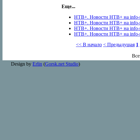
Еще...
НТВ+. Новости НТВ+ на info-s
НТВ+. Новости НТВ+ на info-s
НТВ+. Новости НТВ+ на info-s
НТВ+. Новости НТВ+ на info-s
<< В начало
< Предыдущая
1
Все
Design by
Erlin
(
Gorsk.net Studio
)