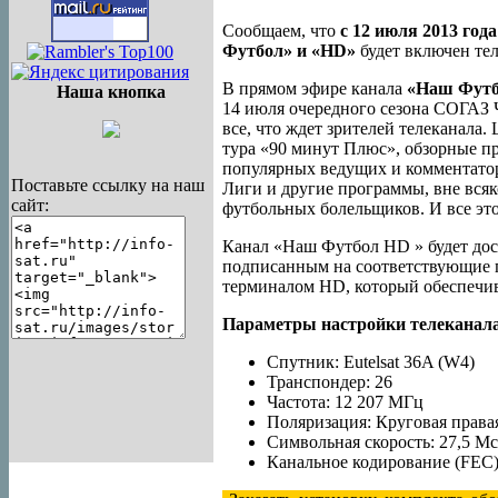
Сообщаем, что
с 12 июля 2013 года
Футбол» и «HD»
будет включен те
В прямом эфире канала
«Наш Футб
Наша кнопка
14 июля очередного сезона СОГАЗ Ч
все, что ждет зрителей телеканала
тура «90 минут Плюс», обзорные п
популярных ведущих и комментатор
Поставьте ссылку на наш
Лиги и другие программы, вне вся
сайт:
футбольных болельщиков. И все это
Канал «Наш Футбол HD » будет до
подписанным на соответствующие 
терминалом HD, который обеспечи
Параметры настройки телеканал
Спутник: Eutelsat 36A (W4)
Транспондер: 26
Частота: 12 207 МГц
Поляризация: Круговая правая
Символьная скорость: 27,5 М
Канальное кодирование (FEC):