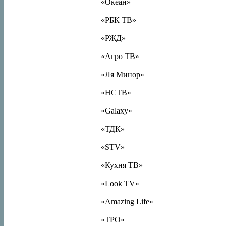
«Океан»
«РБК ТВ»
«РЖД»
«Агро ТВ»
«Ля Минор»
«НСТВ»
«Galaxy»
«ТДК»
«STV»
«Кухня ТВ»
«Look TV»
«Amazing Life»
«TPO»