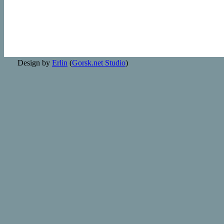
Design by
Erlin
(
Gorsk.net Studio
)