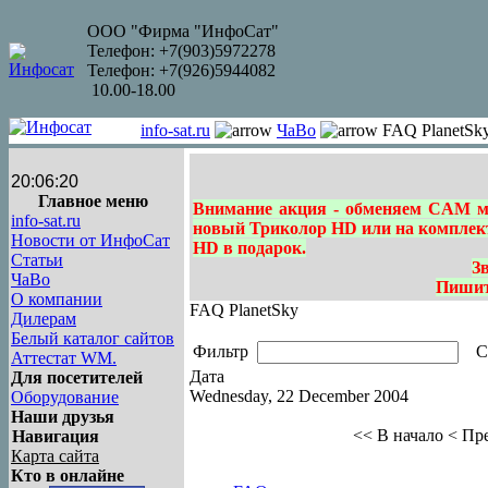
ООО "Фирма "ИнфоСат"
Телефон: +7(903)5972278
Телефон: +7(926)5944082
10.00-18.00
info-sat.ru
ЧаВо
FAQ PlanetSk
20:06:20
Главное меню
Внимание акция - обменяем CAM м
info-sat.ru
новый Триколор HD или на комплект 
Новости от ИнфоСат
HD в подарок.
Статьи
З
ЧаВо
Пишите
О компании
FAQ PlanetSky
Дилерам
Белый каталог сайтов
Фильтр
Со
Аттестат WM.
Дата
Для посетителей
Wednesday, 22 December 2004
Оборудование
Наши друзья
<< В начало
< Пр
Навигация
Карта сайта
Кто в онлайне