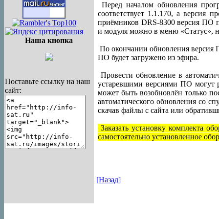
Перед началом обновления прогр
соответствует 1.1.170, а версия 
приёмников DRS-8300 версия ПО пр
и модуля можно в меню «Статус», 
Наша кнопка
По окончании обновления версия П
ПО будет загружено из эфира.
Провести обновление в автоматич
Поставьте ссылку на наш
устаревшими версиями ПО могут р
сайт:
может быть возобновлён только по
автоматического обновления со спу
скачав файлы с сайта или обративш
Заказать установку комплекта обо
самостоятельно установленное обор
[Назад]