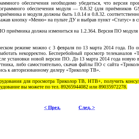
аммного обеспечения необходимо убедиться, что версия про
программного обеспечения модуля — 0.8.32 (для приёмников 
иёмника и модуля должны быть 1.0.14 и 0.8.32. соответствен
нажав кнопку «Меню» на пульте ДУ и выбрав пункт «Статус» в с
О приёмника должна измениться на 1.2.364. Версия ПО модуля д
еском режиме можно с 3 февраля по 13 марта 2014 года. По о
аботать некорректно. Бесперебойный просмотр телеканалов «
сле установки новой версии ПО. До 13 марта 2014 года новую
тника, либо самостоятельно, скачав файлы ПО с сайта «Трикол
ись к авторизованному дилеру «Триколор ТВ».
рудования для просмотра Триколор ТВ, НТВ+, получить консул
удование вы можете по тел. 89265944082 или 89035972278.
< Пред.
След. >