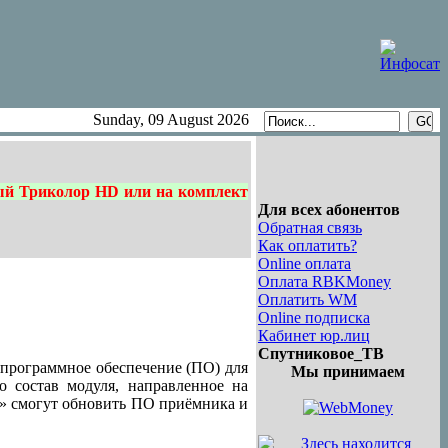
Sunday, 09 August 2026
ый Триколор HD или на комплект
Для всех абонентов
Обратная связь
Как оплатить?
Online оплата
Оплата RBKMoney
Оплатить WM
Online подписка
Кабинет юр.лиц
Спутниковое_ТВ
е программное обеспечение (ПО) для
Мы принимаем
 состав модуля, направленное на
В» смогут обновить ПО приёмника и