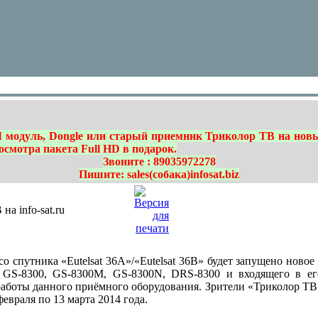
 модуль, Dongle или старый приемник Триколор ТВ на нов
росмотра пакета Full HD в подарок.
Звоните : 89035972278
Пишите: sales(собака)infosat.biz
а info-sat.ru
 со спутника «Eutelsat 36А»/«Eutelsat 36В» будет запущено ново
 GS-8300, GS-8300M, GS-8300N, DRS-8300 и входящего в его
аботы данного приёмного оборудования. Зрители «Триколор Т
февраля по 13 марта 2014 года.