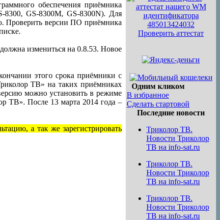
граммного обеспечения приёмника
GS-8300, GS-8300M, GS-8300N). Для
но. Проверить версии ПО приёмника
писке.
Проверить аттестат
олжна измениться на 0.8.53. Новое
кончании этого срока приёмники с
Триколор ТВ» на таких приёмниках
Одним кликом
 версию можно установить в режиме
В избранное
ор ТВ». После 13 марта 2014 года –
Сделать стартовой
Последние новости
ьтацию, а так же зарегистрировать
Триколор ТВ.
Новости Триколор
ТВ на info-sat.ru
Триколор ТВ.
Новости Триколор
ТВ на info-sat.ru
Триколор ТВ.
Новости Триколор
ТВ на info-sat.ru