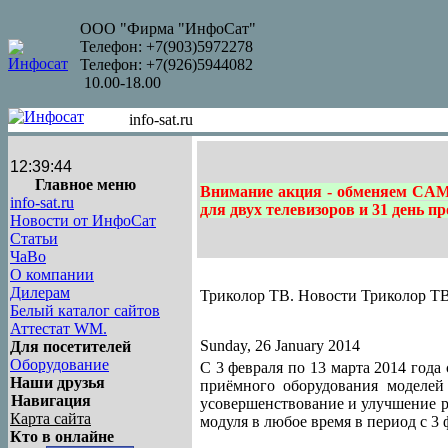
ООО "Фирма "ИнфоСат"
Телефон: +7(903)5972278
Телефон: +7(926)5944082
10.00-18.00
info-sat.ru
12:39:44
Главное меню
Внимание акция - обменяем CAM
info-sat.ru
для двух телевизоров и 31 день п
Новости от ИнфоСат
Статьи
ЧаВо
О компании
Дилерам
Триколор ТВ. Новости Триколор ТВ н
Белый каталог сайтов
Аттестат WM.
Sunday, 26 January 2014
Для посетителей
Оборудование
С 3 февраля по 13 марта 2014 года
Наши друзья
приёмного оборудования моделей
Навигация
усовершенствование и улучшение р
Карта сайта
модуля в любое время в период с 3 
Кто в онлайне