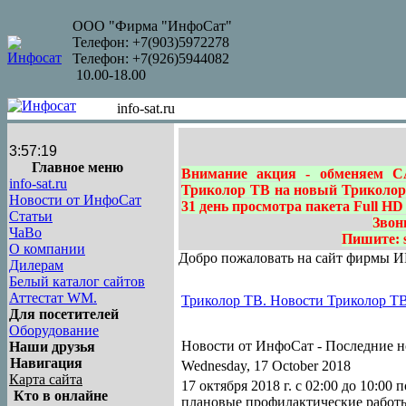
ООО "Фирма "ИнфоСат"
Телефон: +7(903)5972278
Телефон: +7(926)5944082
10.00-18.00
info-sat.ru
3:57:20
Главное меню
Внимание акция - обменяем C
info-sat.ru
Триколор ТВ на новый Триколор 
Новости от ИнфоСат
31 день просмотра пакета Full HD
Статьи
Звон
ЧаВо
Пишите: sa
О компании
Добро пожаловать на сайт фирмы
Дилерам
Белый каталог сайтов
Аттестат WM.
Триколор ТВ. Новости Триколор ТВ н
Для посетителей
Оборудование
Новости от ИнфоСат -
Последние н
Наши друзья
Навигация
Wednesday, 17 October 2018
Карта сайта
17 октября 2018 г. с 02:00 до 10:0
Кто в онлайне
плановые профилактические работы