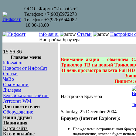
ООО "Фирма "ИнфоСат"
Телефон: +7(903)5972278
Телефон: +7(926)5944082
10.00-18.00
info-sat.ru
Статьи
Настройки 
Настройка Браузера
15:56:36
Главное меню
Внимание акция - обменяем C
info-sat.ru
Триколор ТВ на новый Триколор 
Новости от ИнфоСат
31 день просмотра пакета Full HD
Статьи
Звон
ЧаВо
Пишите: sa
О компании
Дилерам
Белый каталог сайтов
Настройка Браузера
Аттестат WM.
Для посетителей
Saturday, 25 December 2004
Оборудование
Наши друзья
Браузер (Internet Explorer):
Навигация
Карта сайта
Прежде чем настраивать ваш браузер
Кто в онлайне
подключение, которое будет использ