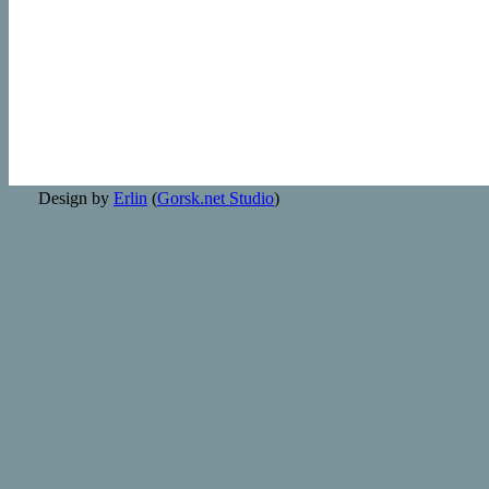
Design by
Erlin
(
Gorsk.net Studio
)